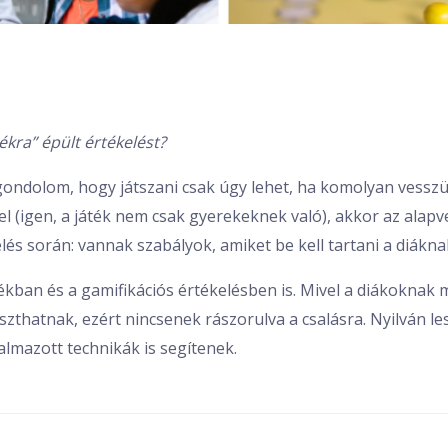
kra” épült értékelést?
gondolom, hogy játszani csak úgy lehet, ha komolyan vesszük
el (igen, a játék nem csak gyerekeknek való), akkor az alapv
lés során: vannak szabályok, amiket be kell tartani a diáknak
tékban és a gamifikációs értékelésben is. Mivel a diákoknak 
zthatnak, ezért nincsenek rászorulva a csalásra. Nyilván lesz
mazott technikák is segítenek.