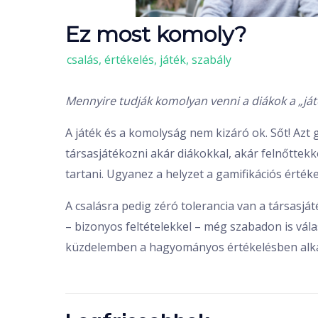
Ez most komoly?
/
csalás
,
értékelés
,
játék
,
szabály
Mennyire tudják komolyan venni a diákok a „játé
A játék és a komolyság nem kizáró ok. Sőt! Azt 
társasjátékozni akár diákokkal, akár felnőttekk
tartani. Ugyanez a helyzet a gamifikációs értéke
A csalásra pedig zéró tolerancia van a társasjá
– bizonyos feltételekkel – még szabadon is válas
küzdelemben a hagyományos értékelésben alkal