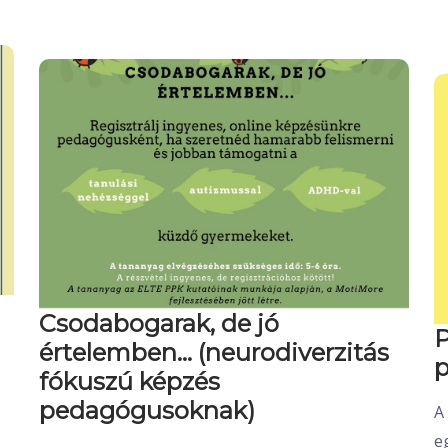
Csodabogarak, de jó
P
értelemben… (neurodiverzitás
p
fókuszú képzés
pedagógusoknak)
A
e