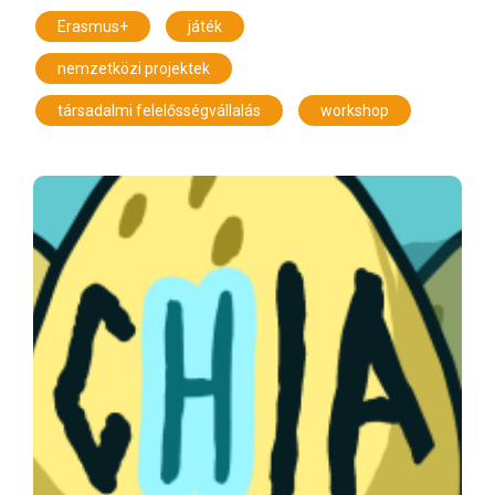
,
,
Erasmus+
játék
,
nemzetközi projektek
,
társadalmi felelősségvállalás
workshop