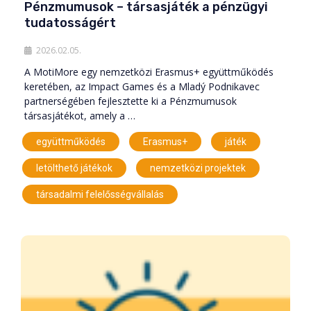
Pénzmumusok – társasjáték a pénzügyi
tudatosságért
2026.02.05.
A MotiMore egy nemzetközi Erasmus+ együttműködés
keretében, az Impact Games és a Mladý Podnikavec
partnerségében fejlesztette ki a Pénzmumusok
társasjátékot, amely a …
,
,
,
együttműködés
Erasmus+
játék
,
,
letölthető játékok
nemzetközi projektek
társadalmi felelősségvállalás