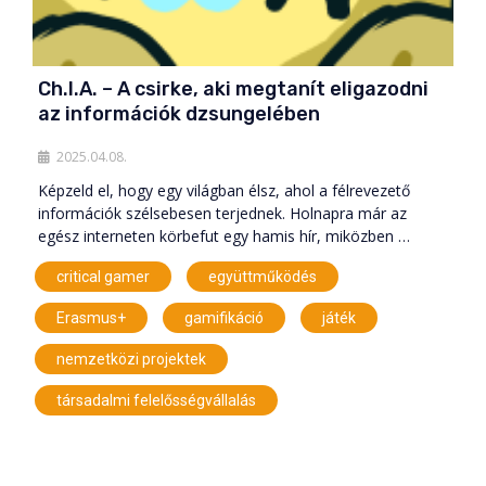
Ch.I.A. – A csirke, aki megtanít eligazodni
az információk dzsungelében
2025.04.08.
Képzeld el, hogy egy világban élsz, ahol a félrevezető
információk szélsebesen terjednek. Holnapra már az
egész interneten körbefut egy hamis hír, miközben …
,
,
critical gamer
együttműködés
,
,
,
Erasmus+
gamifikáció
játék
,
nemzetközi projektek
társadalmi felelősségvállalás