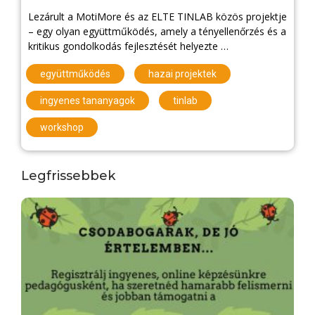
Lezárult a MotiMore és az ELTE TINLAB közös projektje
– egy olyan együttműködés, amely a tényellenőrzés és a
kritikus gondolkodás fejlesztését helyezte …
,
,
együttműködés
hazai projektek
,
,
ingyenes tananyagok
tinlab
workshop
Legfrissebbek