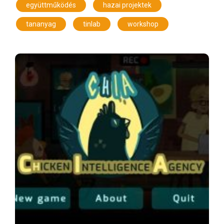
,
,
együttműködés
hazai projektek
,
,
tananyag
tinlab
workshop