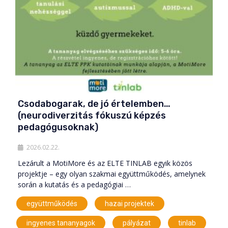
Csodabogarak, de jó értelemben…
(neurodiverzitás fókuszú képzés
pedagógusoknak)
2026.02.22.
Lezárult a MotiMore és az ELTE TINLAB egyik közös
projektje – egy olyan szakmai együttműködés, amelynek
során a kutatás és a pedagógiai …
,
,
együttműködés
hazai projektek
,
,
ingyenes tananyagok
pályázat
tinlab