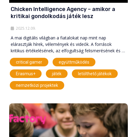
Chicken Intelligence Agency – amikor a
kritikai gondolkodás játék lesz
2025.12.09.
A mai digitális világban a fiatalokat nap mint nap
elárasztják hírek, vélemények és videók. A források
kritikus értékelésének, az elfogultság felismerésének és …
,
,
critical gamer
együttműködés
,
,
,
Erasmus+
játék
letölthető játékok
nemzetközi projektek