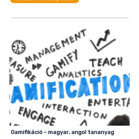
Gamifikáció – magyar, angol tananyag