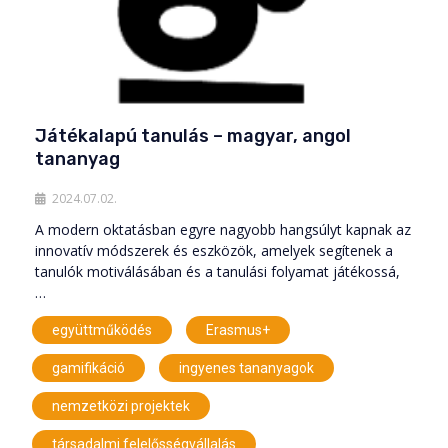
Játékalapú tanulás – magyar, angol
tananyag
2024.07.02.
A modern oktatásban egyre nagyobb hangsúlyt kapnak az
innovatív módszerek és eszközök, amelyek segítenek a
tanulók motiválásában és a tanulási folyamat játékossá,
…
,
,
együttműködés
Erasmus+
,
,
gamifikáció
ingyenes tananyagok
,
nemzetközi projektek
társadalmi felelősségvállalás