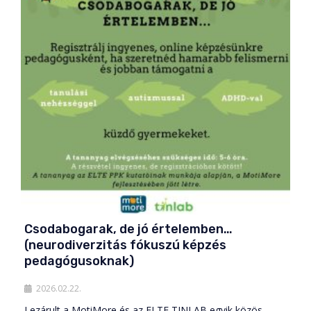
Csodabogarak, de jó értelemben…
(neurodiverzitás fókuszú képzés
pedagógusoknak)
2026.02.22.
Lezárult a MotiMore és az ELTE TINLAB egyik közös