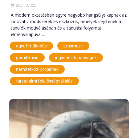
2024.07.02.
A modern oktatásban egyre nagyobb hangsúlyt kapnak az
innovatív módszerek és eszközök, amelyek segítenek a
tanulók motiválásában és a tanulási folyamat
élményalapúvá …
,
,
együttműködés
Erasmus+
,
,
gamifikáció
ingyenes tananyagok
,
nemzetközi projektek
társadalmi felelősségvállalás