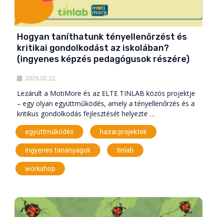
Hogyan taníthatunk tényellenőrzést és
kritikai gondolkodást az iskolában?
(ingyenes képzés pedagógusok részére)
2026.02.22.
Lezárult a MotiMore és az ELTE TINLAB közös projektje
– egy olyan együttműködés, amely a tényellenőrzés és a
kritikus gondolkodás fejlesztését helyezte …
,
,
együttműködés
hazai projektek
,
,
ingyenes tananyagok
tinlab
workshop