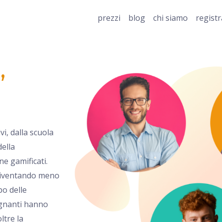
prezzi
blog
chi siamo
regist
,
i, dalla scuola
della
ne gamificati.
 diventando meno
po delle
segnanti hanno
ltre la