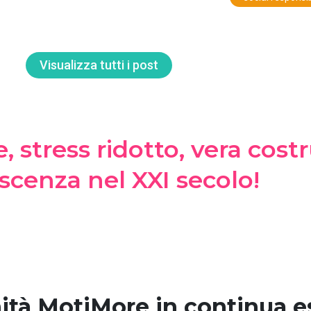
Visualizza tutti i post
e, stress ridotto, vera cost
cenza nel XXI secolo!
nità MotiMore in continua 