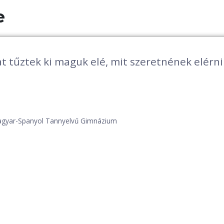
e
umokra koncentrál, nem a hibákra. A pillanatn
kapnak a kreatív feladatok. A befektetett mun
szel