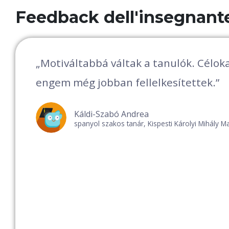
Feedback dell'insegnant
Gyerekbarát, stresszmentes, a pozitív
nem rontja le a jegyet. Nagyobb teret 
igazságosabb.
Kecskeméti-Kovács Zsuzsanna
magyar-etika szakos tanár, Európai Iskola Brüs