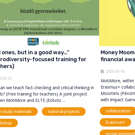
 ones, but in a good way…”
Money Moomi
rodiversity-focused training for
financial aw
hers)
2026.03.18.
6.03.23.
MotiMore, within 
Erasmus+ collabo
n we teach fact-checking and critical thinking in
Moomins (Pénzmu
s? (Free training for teachers) A joint project
with Impact Gam
en MotiMore and ELTE (Eötvös …
,
,
collaboration
e study materials
national projects
,
Erasmus+
rkshop
social responsib