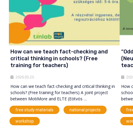
How can we teach fact-checking and
“Odd
critical thinking in schools? (Free
(Neu
training for teachers)
teac
2026.03.23.
202
How can we teach fact-checking and critical thinking in
How ca
schools? (Free training for teachers) A joint project
school
between MotiMore and ELTE (Eötvös …
betwe
,
,
free study materials
national projects
fre
workshop
wo