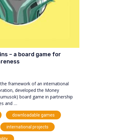
ns – a board game for
areness
the framework of an international
ration, developed the Money
musok) board game in partnership
es and …
,
,
downloadable games
,
international projects
ility