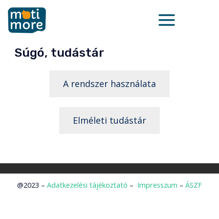
Skip
Main
to
Menu
content
Súgó, tudástár
A rendszer használata
Elméleti tudástár
@2023 –
Adatkezelési tájékoztató
–
Impresszum
–
ÁSZF