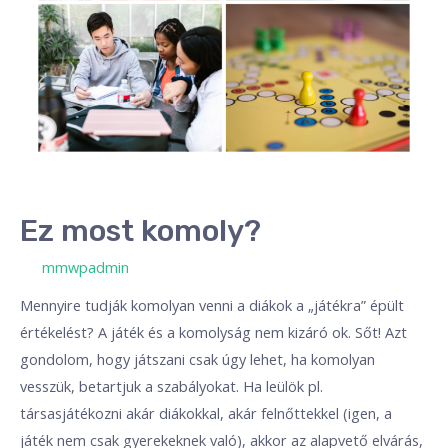
Ez most komoly?
/ By
mmwpadmin
Mennyire tudják komolyan venni a diákok a „játékra” épült
értékelést? A játék és a komolyság nem kizáró ok. Sőt! Azt
gondolom, hogy játszani csak úgy lehet, ha komolyan
vesszük, betartjuk a szabályokat. Ha leülök pl.
társasjátékozni akár diákokkal, akár felnőttekkel (igen, a
játék nem csak gyerekeknek való), akkor az alapvető elvárás,