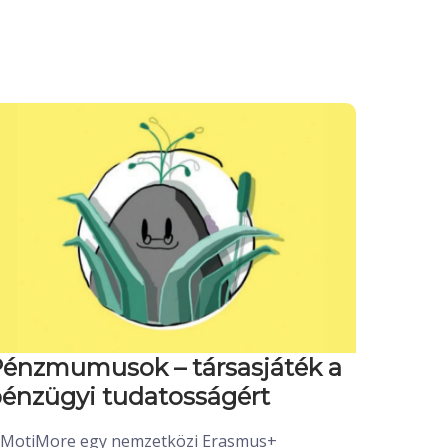
énzmumusok – társasjáték a
énzügyi tudatosságért
 MotiMore egy nemzetközi Erasmus+