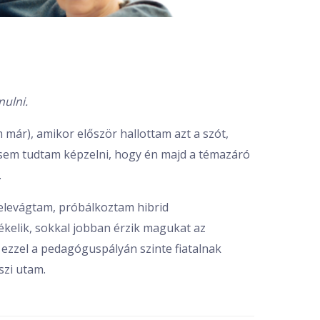
nulni.
már), amikor először hallottam azt a szót,
l sem tudtam képzelni, hogy én majd a témazáró
.
Belevágtam, próbálkoztam hibrid
ékelik, sokkal jobban érzik magukat az
ezzel a pedagóguspályán szinte fiatalnak
szi utam.