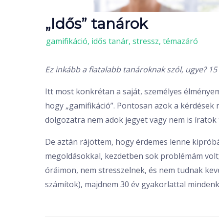
„Idős” tanárok
/
gamifikáció
,
idős tanár
,
stressz
,
témazáró
Ez inkább a fiatalabb tanároknak szól, ugye? 1
Itt most konkrétan a saját, személyes élményem
hogy „gamifikáció”. Pontosan azok a kérdések 
dolgozatra nem adok jegyet vagy nem is íratok
De aztán rájöttem, hogy érdemes lenne kipróbá
megoldásokkal, kezdetben sok problémám volt, 
óráimon, nem stresszelnek, és nem tudnak keve
számítok), majdnem 30 év gyakorlattal mindenki