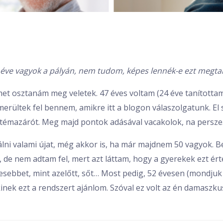
5 éve vagyok a pályán, nem tudom, képes lennék-e ezt megta
et osztanám meg veletek. 47 éves voltam (24 éve tanítottam 
merültek fel bennem, amikre itt a blogon válaszolgatunk. E
 témazárót. Meg majd pontok adásával vacakolok, na persze
lni valami újat, még akkor is, ha már majdnem 50 vagyok. 
de nem adtam fel, mert azt láttam, hogy a gyerekek ezt ért
sebbet, mint azelőtt, sőt… Most pedig, 52 évesen (mondjuk 
nek ezt a rendszert ajánlom. Szóval ez volt az én damaszku