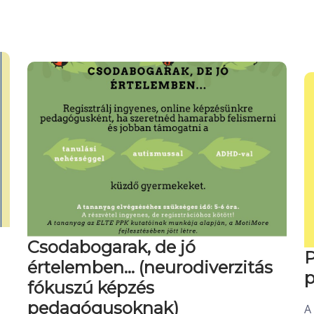
Csodabogarak, de jó
P
értelemben… (neurodiverzitás
p
fókuszú képzés
pedagógusoknak)
A