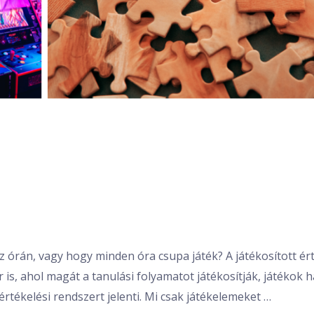
az órán, vagy hogy minden óra csupa játék? A játékosított é
r is, ahol magát a tanulási folyamatot játékosítják, játékok
 értékelési rendszert jelenti. Mi csak játékelemeket …