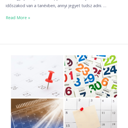
időszakod van a tanévben, annyi jegyet tudsz adni. …
Read More »
Mennyi
idő
egy
tanulási
időszak?