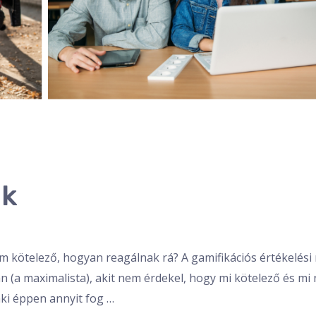
ok
em kötelező, hogyan reagálnak rá? A gamifikációs értékelés
n (a maximalista), akit nem érdekel, hogy mi kötelező és mi
aki éppen annyit fog …