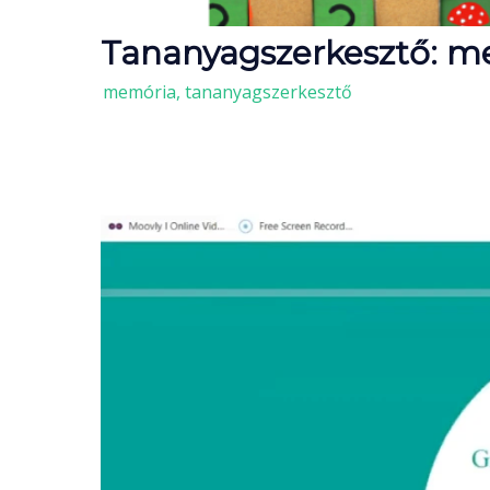
Tananyagszerkesztő: m
/
memória
,
tananyagszerkesztő
Videólejátszó