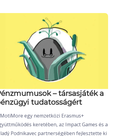
énzmumusok – társasjáték a
énzügyi tudatosságért
 MotiMore egy nemzetközi Erasmus+
gyüttműködés keretében, az Impact Games és a
ladý Podnikavec partnerségében fejlesztette ki