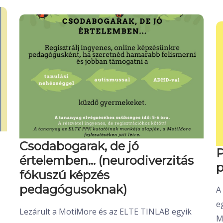
Csodabogarak, de jó
P
értelemben… (neurodiverzitás
p
fókuszú képzés
pedagógusoknak)
A
e
Lezárult a MotiMore és az ELTE TINLAB egyik
M