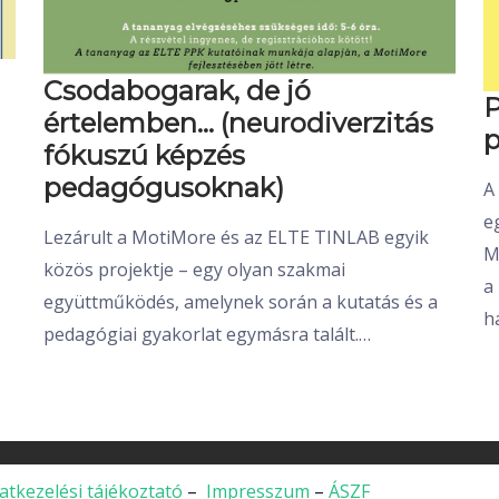
Csodabogarak, de jó
P
értelemben… (neurodiverzitás
p
fókuszú képzés
pedagógusoknak)
A
e
Lezárult a MotiMore és az ELTE TINLAB egyik
M
közös projektje – egy olyan szakmai
a
együttműködés, amelynek során a kutatás és a
h
pedagógiai gyakorlat egymásra talált.…
atkezelési tájékoztató
–
Impresszum
–
ÁSZF