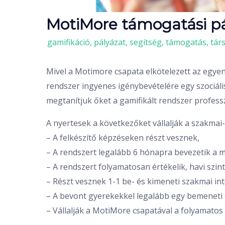
MotiMore támogatási pá
/
gamifikáció
,
pályázat
,
segítség
,
támogatás
,
tár
Mivel a Motimore csapata elkötelezett az egye
rendszer ingyenes igénybevételére egy szociáli
megtanítjuk őket a gamifikált rendszer professz
A nyertesek a következőket vállalják a szakmai
– A felkészítő képzéseken részt vesznek,
– A rendszert legalább 6 hónapra bevezetik a 
– A rendszert folyamatosan értékelik, havi szin
– Részt vesznek 1-1 be- és kimeneti szakmai in
– A bevont gyerekekkel legalább egy bemeneti 
– Vállalják a MotiMore csapatával a folyamatos 