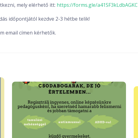
tkezni, mely elérhető itt:
https://forms.gle/a41SF3kLdbAGKC
adás időpontjától kezdve 2-3 hétbe telik!
om email címen kérhetők.