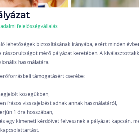
lyázat
sadalmi felelősségvállalás
nlő lehetőségek biztosításának irányába, ezért minden évbe
s rászorultságot mérő pályázat keretében. A kiválasztottak
ionális használatára.
-erőforrásbeli támogatásért cserébe:
megjelölt közegükben,
ten írásos visszajelzést adnak annak használatáról,
terjún 1 óra hosszában,
és egy kimeneti kérdőívet felvesznek a pályázat kapcsán, 
kapcsolattartást.