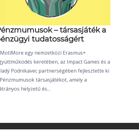
énzmumusok – társasjáték a
énzügyi tudatosságért
 MotiMore egy nemzetközi Erasmus+
gyüttműködés keretében, az Impact Games és a
ladý Podnikavec partnerségében fejlesztette ki
 Pénzmumusok társasjátékot, amely a
átrányos helyzetű és…