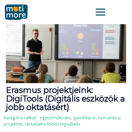
Skip
Main
to
Menu
content
Erasmus projektjeink:
DigiTools (Digitális eszközök a
jobb oktatásért)
Kategória nélküli
/
együttműködés
,
gamifikáció
,
nemzetközi
projektek
,
társadalmi felelősségvállalás