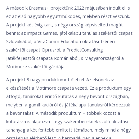
A második Erasmus+ projektünk 2022 májusában indult el, s
ez az első nagyobb együttműködés, melyben részt veszünk.
A projekt két évig tart, s négy ország képviselteti magát
benne: az Impact Games, játékalapú tanulás szakértői csapat
Szlovákiából, a VitaComm Education oktatási-tréneri
szakértői csapat Ciprusról, a PredictConsulting
játékfejlesztői csapata Romániából, s Magyarországról a
Motimore szakértői gárdája.
A projekt 3 nagy produktumot ölel fel. Az elsőnek az
elkészítését a Motimore csapata vezeti. Ez a produktum egy
átfogó, tanárokat érintő kutatás a négy bevont országban,
melyben a gamifikációról és játékalapú tanulásról kérdezzük
a bevontakat. A második produktum – többek között a
kutatásra is alapozva – egy szakembereknek szóló oktatási
tananyag a két fentebb említett témában, mely mind a négy
országban elérhető lesz. A harmadik pedig ennek a