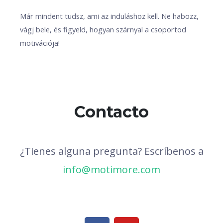
Már mindent tudsz, ami az induláshoz kell. Ne habozz,
vágj bele, és figyeld, hogyan szárnyal a csoportod
motivációja! ​
Contacto
¿Tienes alguna pregunta? Escríbenos a
info@motimore.com
F
Y