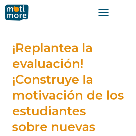
Ir
Main
al
Menu
contenido
¡Replantea la
evaluación!
¡Construye la
motivación de los
estudiantes
sobre nuevas