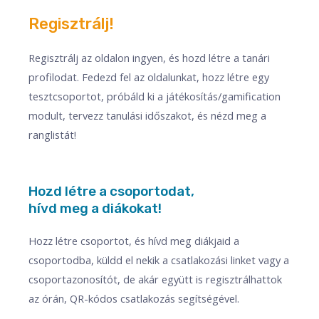
Regisztrálj!
Regisztrálj az oldalon ingyen, és hozd létre a tanári
profilodat. Fedezd fel az oldalunkat, hozz létre egy
tesztcsoportot, próbáld ki a játékosítás/gamification
modult, tervezz tanulási időszakot, és nézd meg a
ranglistát!
Hozd létre a csoportodat,
hívd meg a diákokat!​
Hozz létre csoportot, és hívd meg diákjaid a
csoportodba, küldd el nekik a csatlakozási linket vagy a
csoportazonosítót, de akár együtt is regisztrálhattok
az órán, QR-kódos csatlakozás segítségével. ​