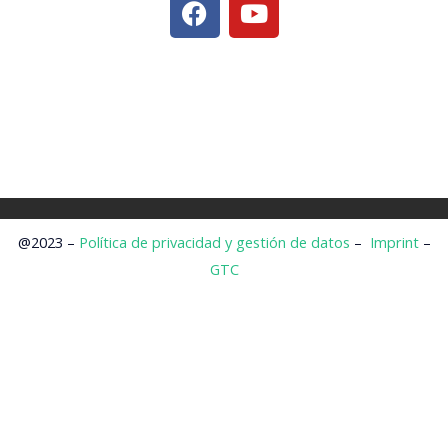
a
o
c
u
e
t
b
u
o
b
o
e
k
@2023 –
Política de privacidad y gestión de datos
–
Imprint
–
GTC