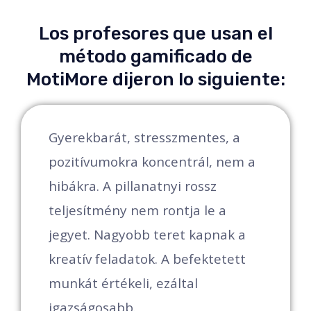
Los profesores que usan el
método gamificado de
MotiMore dijeron lo siguiente:
Gyerekbarát, stresszmentes, a
A
pozitívumokra koncentrál, nem a
t
hibákra. A pillanatnyi rossz
s
teljesítmény nem rontja le a
f
jegyet. Nagyobb teret kapnak a
p
kreatív feladatok. A befektetett
m
munkát értékeli, ezáltal
k
igazságosabb.
v