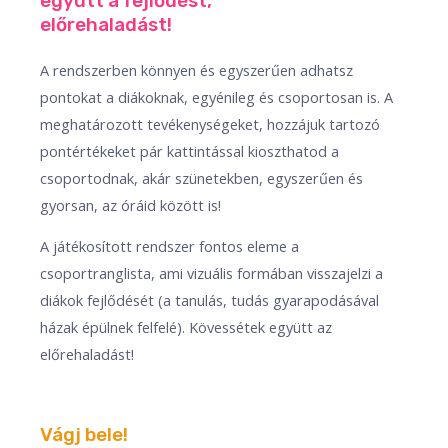
együtt a fejlődést,
előrehaladást!​
A rendszerben könnyen és egyszerűen adhatsz
pontokat a diákoknak, egyénileg és csoportosan is. A
meghatározott tevékenységeket, hozzájuk tartozó
pontértékeket pár kattintással kioszthatod a
csoportodnak, akár szünetekben, egyszerűen és
gyorsan, az óráid között is!
A játékosított rendszer fontos eleme a
csoportranglista, ami vizuális formában visszajelzi a
diákok fejlődését (a tanulás, tudás gyarapodásával
házak épülnek felfelé). Kövessétek együtt az
előrehaladást!
Vágj bele!