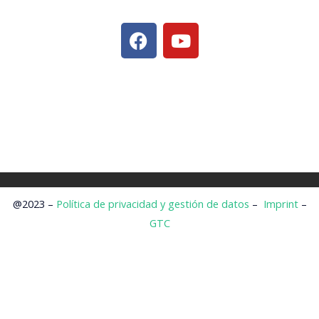
F
Y
a
o
c
u
e
t
b
u
o
b
o
e
k
@2023 –
Política de privacidad y gestión de datos
–
Imprint
–
GTC