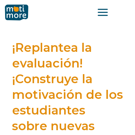
Ir
Main
al
Menu
contenido
¡Replantea la
evaluación!
¡Construye la
motivación de los
estudiantes
sobre nuevas