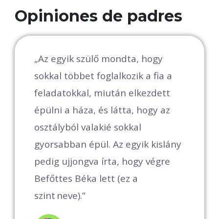
Opiniones de padres
k
„Az egyik szülő mondta, hogy
„
sokkal többet foglalkozik a fia a
e
ó
feladatokkal, miután elkezdett
á
épülni a háza, és látta, hogy az
osztályból valakié sokkal
v
gyorsabban épül. Az egyik kislány
k
pedig ujjongva írta, hogy végre
N
Befőttes Béka lett (ez a
v
 -
szint neve).”
f