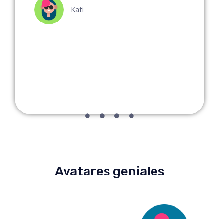
Kati
s
Avatares geniales