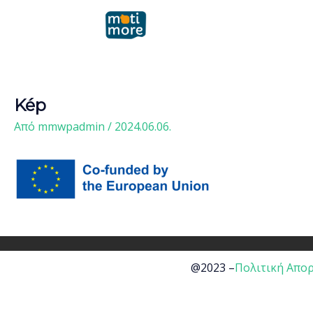
Μετάβαση
στο
περιεχόμενο
Kép
Από
mmwpadmin
/
2024.06.06.
@2023 –
Πολιτική Απορ