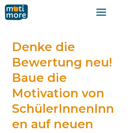
Zum
Main
Inhalt
Menu
springen
Denke die
Bewertung neu!
Baue die
Motivation von
SchülerInnenInn
en auf neuen