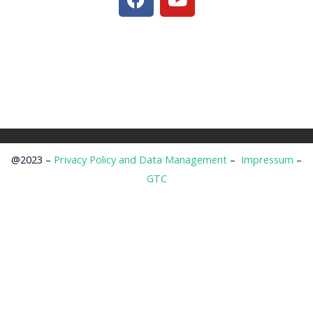
a
o
c
u
e
t
b
u
o
b
o
e
k
@2023 –
Privacy Policy and Data Management
–
Impressum
–
GTC