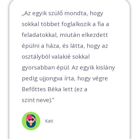
k
„Az egyik szülő mondta, hogy
„
sokkal többet foglalkozik a fia a
e
ó
feladatokkal, miután elkezdett
á
épülni a háza, és látta, hogy az
osztályból valakié sokkal
v
gyorsabban épül. Az egyik kislány
k
pedig ujjongva írta, hogy végre
N
Befőttes Béka lett (ez a
v
 -
szint neve).”
f
Kati
s