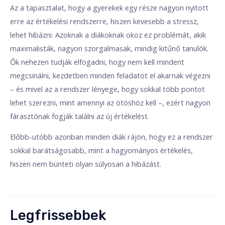
Az a tapasztalat, hogy a gyerekek egy része nagyon nyitott
erre az értékelési rendszerre, hiszen kevesebb a stressz,
lehet hibázni. Azoknak a diákoknak okoz ez problémát, akik
maximalisták, nagyon szorgalmasak, mindig kitűnő tanulók.
Ők nehezen tudják elfogadni, hogy nem kell mindent
megcsinálni, kezdetben minden feladatot el akarnak végezni
– és mivel az a rendszer lényege, hogy sokkal több pontot
lehet szerezni, mint amennyi az ötöshöz kell –, ezért nagyon
fárasztónak fogják találni az új értékelést.
Előbb-utóbb azonban minden diák rájön, hogy ez a rendszer
sokkal barátságosabb, mint a hagyományos értékelés,
hiszen nem bünteti olyan súlyosan a hibázást.
Legfrissebbek