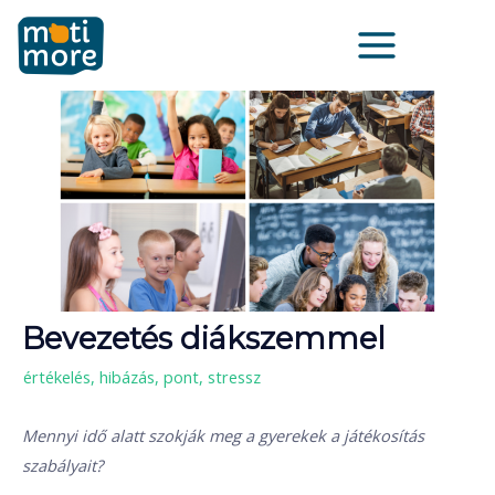
Skip
Main
to
Menu
content
Bevezetés diákszemmel
/
értékelés
,
hibázás
,
pont
,
stressz
Mennyi idő alatt szokják meg a gyerekek a játékosítás
szabályait?