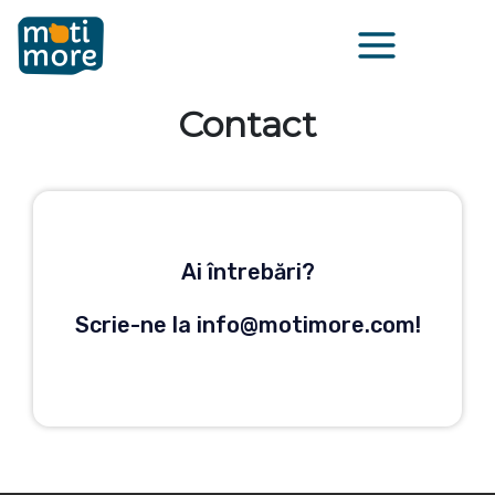
Skip
Main
to
Menu
content
Contact
Ai întrebări?
Scrie-ne la info@motimore.com!