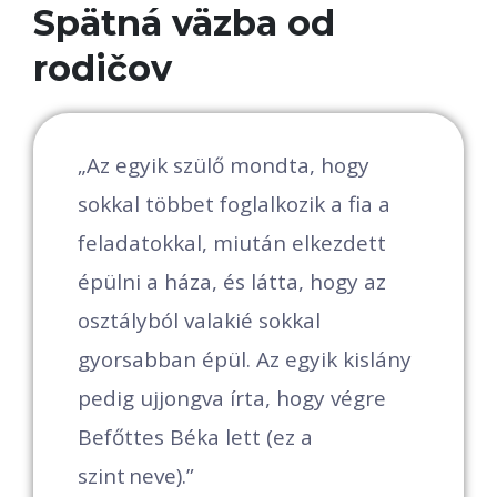
Spätná väzba od
rodičov
k
„Az egyik szülő mondta, hogy
„
sokkal többet foglalkozik a fia a
e
ó
feladatokkal, miután elkezdett
á
épülni a háza, és látta, hogy az
osztályból valakié sokkal
v
gyorsabban épül. Az egyik kislány
k
pedig ujjongva írta, hogy végre
N
Befőttes Béka lett (ez a
v
 -
szint neve).”
f