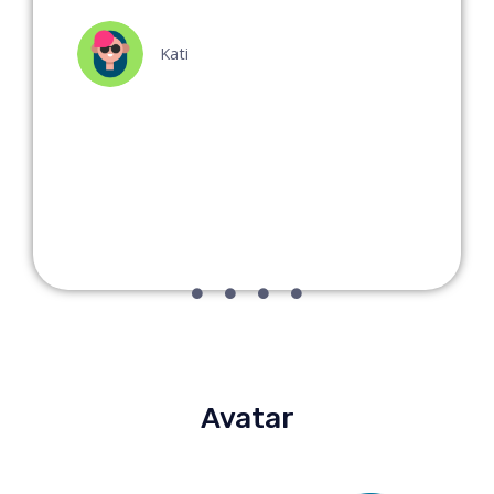
Kati
s
Avatar