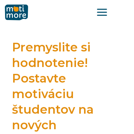
Preskočiť
Main
na
Menu
obsah
Premyslite si
hodnotenie!
Postavte
motiváciu
študentov na
nových