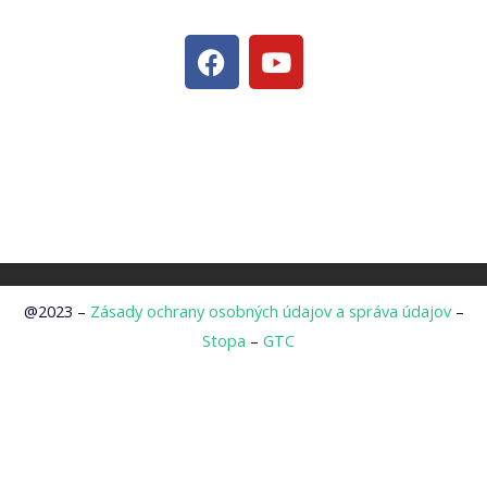
F
Y
a
o
c
u
e
t
b
u
o
b
o
e
k
@2023 –
Zásady ochrany osobných údajov a správa údajov
–
Stopa
–
GTC